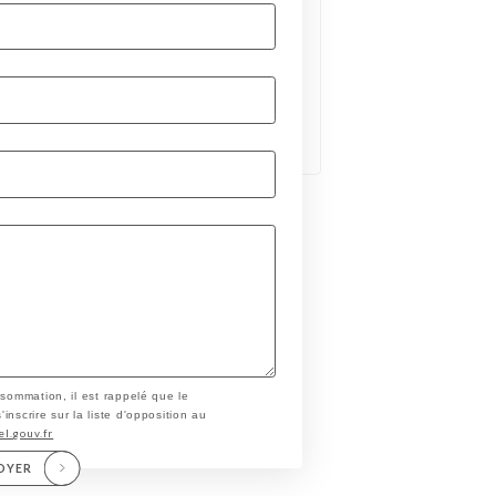
nsommation, il est rappelé que le
nscrire sur la liste d'opposition au
el.gouv.fr
OYER