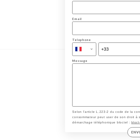
Email
Telephone
Message
Selon l'article L.223-2 du code de la co
consommateur peut user de son droit à s'i
bloct
démarchage téléphonique bloctel :
ENV