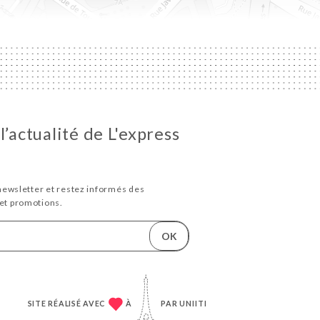
l’actualité de L'express
newsletter et restez informés des
et promotions.
OK
SITE RÉALISÉ AVEC
À
PAR
UNIITI