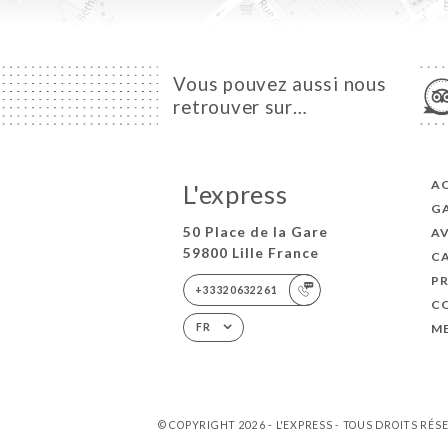
Vous pouvez aussi nous
retrouver sur…
A
L'express
GA
50 Place de la Gare
AV
59800 Lille France
C
PR
+33320632261
C
M
FR
© COPYRIGHT 2026 - L'EXPRESS - TOUS DROITS RÉS