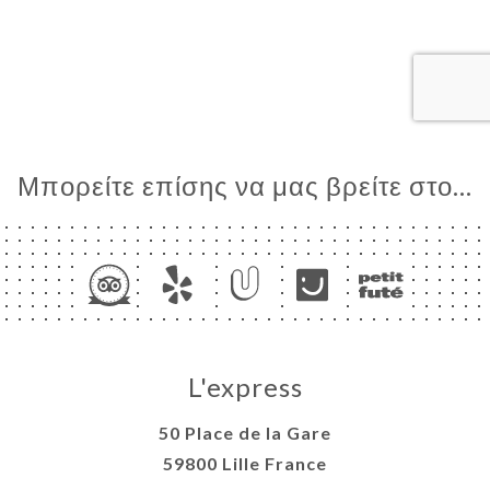
ΙΚΉ
ΤΗΣΗ
ΡΑΦΊΕΣ
ΤΙΚΉ
ΝΟΎ
ISATION
Μπορείτε επίσης να μας βρείτε στο...
ΑΦΉ
L'express
50 Place de la Gare
59800 Lille France