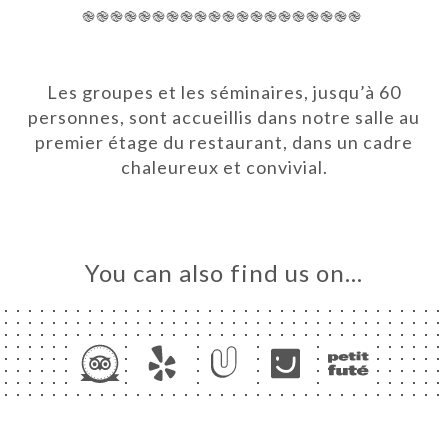
֎֎֎֎֎֎֎֎֎֎֎֎֎֎֎֎֎֎֎֎
ME
OK
Les groupes et les séminaires, jusqu’à 60
personnes, sont accueillis dans notre salle au
LERY
premier étage du restaurant, dans un cadre
IEWS
chaleureux et convivial.
NU
ISATION
TACT
You can also find us on…