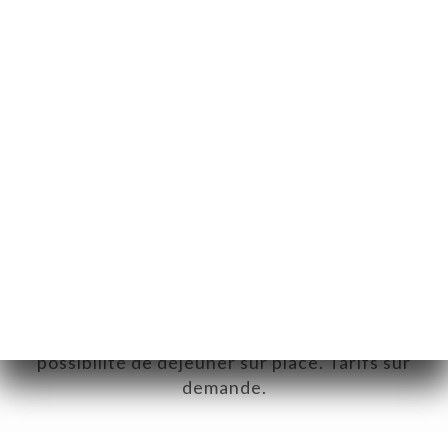
DÉCOUVREZ LES GROUPES &
SEMINAIRES
À proximité des gares et des hôtels, l’endroit
idéal pour réunir vos équipes pour des
séances de travail efficaces, avec la
possibilité de déjeuner sur place. Tarifs sur
demande.