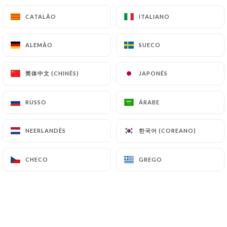
CATALÃO
CATALÃO
ITALIANO
ITALIANO
6.90€
ALEMÃO
ALEMÃO
SUECO
SUECO
简体中文 (CHINÊS)
简体中文 (CHINÊS)
JAPONÊS
JAPONÊS
8,50€
RUSSO
RUSSO
ÁRABE
ÁRABE
8,90€
한국어 (COREANO)
한국어 (COREANO)
NEERLANDÊS
NEERLANDÊS
8,90€
CHECO
CHECO
GREGO
GREGO
8,90€
9,90€